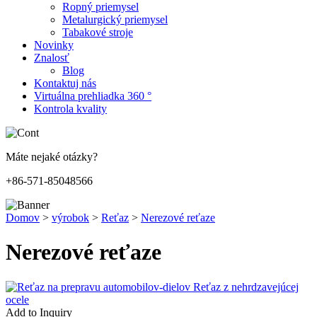
Ropný priemysel
Metalurgický priemysel
Tabakové stroje
Novinky
Znalosť
Blog
Kontaktuj nás
Virtuálna prehliadka 360 °
Kontrola kvality
Máte nejaké otázky?
+86-571-85048566
Domov
>
výrobok
>
Reťaz
>
Nerezové reťaze
Nerezové reťaze
Add to Inquiry