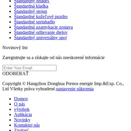
Štandardný hriadeľ
Štandardná kladka
Štandardný stojan
Štandardné kužeľové puzdro
Štandardné spriahadlo
Štandardná uzamykacie zostava
Štandardné odlievanie dielov
Štandardný univerzálny spoj
Novinový list
Zaregistrujte sa a získajte od nás oneskorené informácie
ODOBERAŤ
Copyright © Hangzhou Donghua Prenos energie Imp.&Exp. Co.,
Ltd Všetky práva vyhradené.
nastavenie súkromia
Domov
O nás
výrobok
Aplikácia
Novinky
Kontaktuj nás
Znalosť