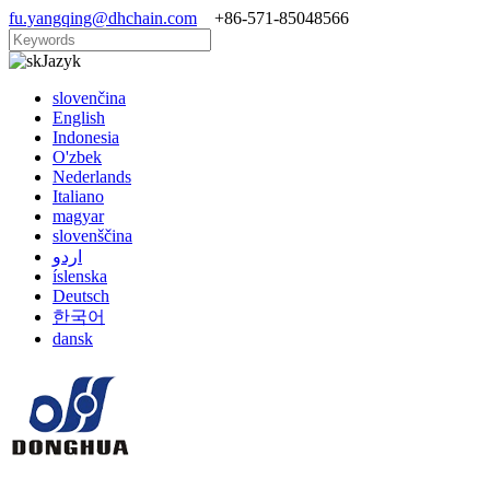
fu.yangqing@dhchain.com
+86-571-85048566
Jazyk
slovenčina
English
Indonesia
O'zbek
Nederlands
Italiano
magyar
slovenščina
اردو
íslenska
Deutsch
한국어
dansk