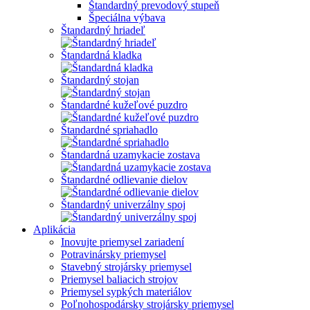
Štandardný prevodový stupeň
Špeciálna výbava
Štandardný hriadeľ
Štandardná kladka
Štandardný stojan
Štandardné kužeľové puzdro
Štandardné spriahadlo
Štandardná uzamykacie zostava
Štandardné odlievanie dielov
Štandardný univerzálny spoj
Aplikácia
Inovujte priemysel zariadení
Potravinársky priemysel
Stavebný strojársky priemysel
Priemysel baliacich strojov
Priemysel sypkých materiálov
Poľnohospodársky strojársky priemysel