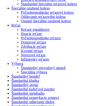
Štandardné špeciálne reťazové koleso
Špeciálne ozubené koleso
Poľnohospodárske reťazové koleso
Odlievanie reťazového kolesa
Ostatné špeciálne ozubené koleso
Reťaz
Reťaze eskalátorov
Hnacie reťaze
Poľnohospodárske reťazce
Dopravné reťaze
Zdvíhacie reťaze
Kované reťaze
Nerezové reťaze
Inžiniersky reťazec
Výbava
Štandardný prevodový stupeň
Špeciálna výbava
Štandardný hriadeľ
Štandardná kladka
Štandardný stojan
Štandardné kužeľové puzdro
Štandardné spriahadlo
Štandardná uzamykacie zostava
Štandardné odlievanie dielov