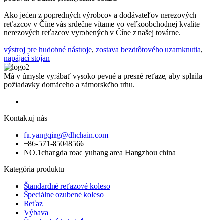
Ako jeden z popredných výrobcov a dodávateľov nerezových
reťazcov v Číne vás srdečne vítame vo veľkoobchodnej kvalite
nerezových reťazcov vyrobených v Číne z našej továrne.
výstroj pre hudobné nástroje
,
zostava bezdrôtového uzamknutia
,
napájací stojan
Má v úmysle vyrábať vysoko pevné a presné reťaze, aby splnila
požiadavky domáceho a zámorského trhu.
Kontaktuj nás
fu.yangqing@dhchain.com
+86-571-85048566
NO.1changda road yuhang area Hangzhou china
Kategória produktu
Štandardné reťazové koleso
Špeciálne ozubené koleso
Reťaz
Výbava