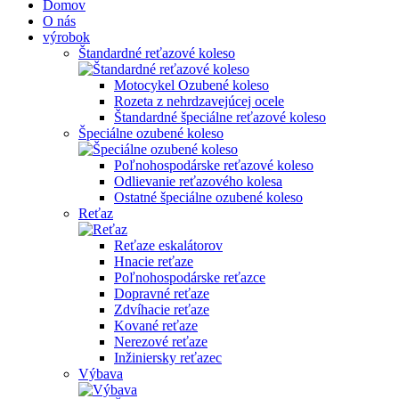
Domov
O nás
výrobok
Štandardné reťazové koleso
Motocykel Ozubené koleso
Rozeta z nehrdzavejúcej ocele
Štandardné špeciálne reťazové koleso
Špeciálne ozubené koleso
Poľnohospodárske reťazové koleso
Odlievanie reťazového kolesa
Ostatné špeciálne ozubené koleso
Reťaz
Reťaze eskalátorov
Hnacie reťaze
Poľnohospodárske reťazce
Dopravné reťaze
Zdvíhacie reťaze
Kované reťaze
Nerezové reťaze
Inžiniersky reťazec
Výbava