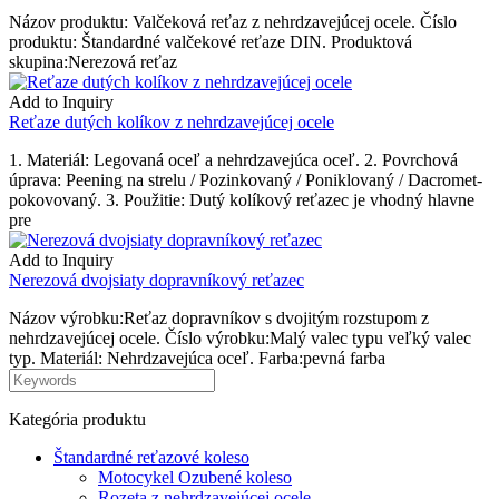
Názov produktu: Valčeková reťaz z nehrdzavejúcej ocele. Číslo
produktu: Štandardné valčekové reťaze DIN. Produktová
skupina:Nerezová reťaz
Add to Inquiry
Reťaze dutých kolíkov z nehrdzavejúcej ocele
1. Materiál: Legovaná oceľ a nehrdzavejúca oceľ. 2. Povrchová
úprava: Peening na strelu / Pozinkovaný / Poniklovaný / Dacromet-
pokovovaný. 3. Použitie: Dutý kolíkový reťazec je vhodný hlavne
pre
Add to Inquiry
Nerezová dvojsiaty dopravníkový reťazec
Názov výrobku:Reťaz dopravníkov s dvojitým rozstupom z
nehrdzavejúcej ocele. Číslo výrobku:Malý valec typu veľký valec
typ. Materiál: Nehrdzavejúca oceľ. Farba:pevná farba
Kategória produktu
Štandardné reťazové koleso
Motocykel Ozubené koleso
Rozeta z nehrdzavejúcej ocele