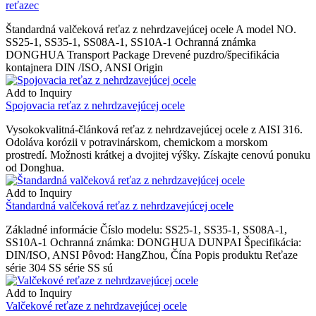
reťazec
Štandardná valčeková reťaz z nehrdzavejúcej ocele A model NO.
SS25-1, SS35-1, SS08A-1, SS10A-1 Ochranná známka
DONGHUA Transport Package Drevené puzdro/špecifikácia
kontajnera DIN /ISO, ANSI Origin
Add to Inquiry
Spojovacia reťaz z nehrdzavejúcej ocele
Vysokokvalitná-článková reťaz z nehrdzavejúcej ocele z AISI 316.
Odoláva korózii v potravinárskom, chemickom a morskom
prostredí. Možnosti krátkej a dvojitej výšky. Získajte cenovú ponuku
od Donghua.
Add to Inquiry
Štandardná valčeková reťaz z nehrdzavejúcej ocele
Základné informácie Číslo modelu: SS25-1, SS35-1, SS08A-1,
SS10A-1 Ochranná známka: DONGHUA DUNPAI Špecifikácia:
DIN/ISO, ANSI Pôvod: HangZhou, Čína Popis produktu Reťaze
série 304 SS série SS sú
Add to Inquiry
Valčekové reťaze z nehrdzavejúcej ocele