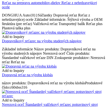
Reťaz na prepravu automobilov-dielov Reťaz z nehrdzavejúcej
ocele
DONGHUA Auto{0}}Súčiastky Dopravná reťaz Reťaz z
nehrdzavejúcej ocele Základné informácie. Štýlová výroba a OEM
štruktúra (pre reťaz) Valčeková reťaz Transportný balík Reťaz plus
Plastová taška plus
Add to Inquiry
Dopravníkový reťazec na výrobu studených nápojov
Základné informácie Názov produktu: Dopravníková reťaz na
výrobu studených nápojov Nerezová oceľ Číslo produktu:
Štandardné valčekové reťaze DIN Zoskupenie produktov: Nerezová
reťaz Reťaz na
Add to Inquiry
Dopravná reťaz na výrobu klobás
názov produktu: Dopravníková reťaz na výrobu klobásProduktové
číslo:c60sbss316
Add to Inquiry
Nerezová oceľ Štandardný valčekový reťazec potravinový stroj