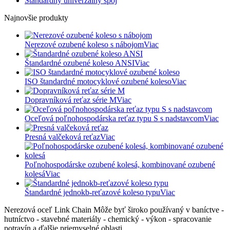
Štandardný univerzálny spoj
Najnovšie produkty
Nerezové ozubené koleso s nábojom
Viac
Štandardné ozubené koleso ANSI
Viac
ISO štandardné motocyklové ozubené koleso
Viac
Dopravníková reťaz série M
Viac
Oceľová poľnohospodárska reťaz typu S s nadstavcom
Viac
Presná valčeková reťaz
Viac
Poľnohospodárske ozubené kolesá, kombinované ozubené
kolesá
Viac
Štandardné jednokb-reťazové koleso typu
Viac
Nerezová oceľ Link Chain Môže byť široko používaný v baníctve -
hutníctvo - stavebné materiály - chemický - výkon - spracovanie
potravín a ďalšie priemyselné oblasti